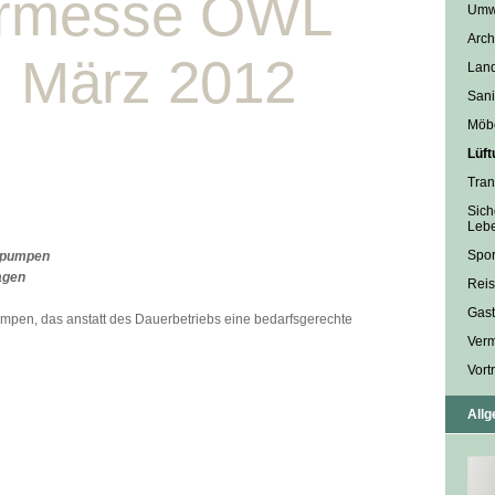
ermesse OWL
Umwe
Arch
. März 2012
Land
Sani
Möbe
Lüft
Tran
Sich
Lebe
Spor
nspumpen
agen
Rei
Gast
pumpen, das anstatt des Dauerbetriebs eine bedarfsgerechte
Ver
Vort
All