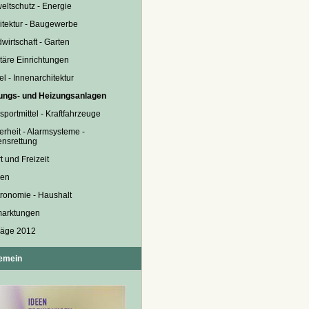
ltschutz - Energie
itektur - Baugewerbe
wirtschaft - Garten
täre Einrichtungen
l - Innenarchitektur
ungs- und Heizungsanlagen
sportmittel - Kraftfahrzeuge
erheit - Alarmsysteme -
nsrettung
t und Freizeit
sen
ronomie - Haushalt
marktungen
räge 2012
gemein