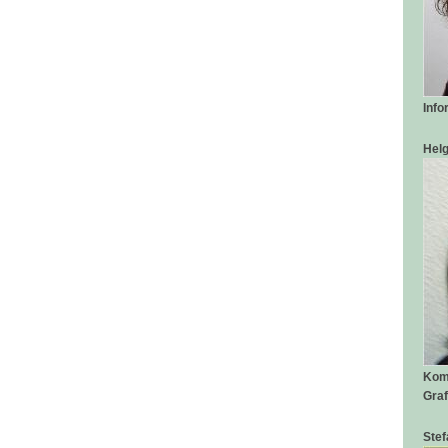
Info
Helg
Kom
Graf
Ste