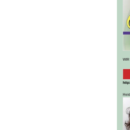
WIR
http
Hei